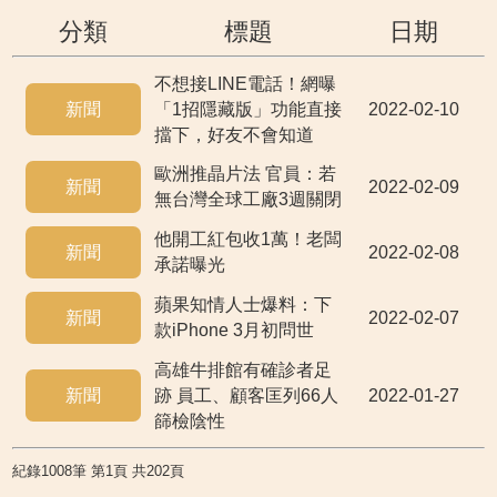
分類
標題
日期
不想接LINE電話！網曝
新聞
「1招隱藏版」功能直接
2022-02-10
擋下，好友不會知道
歐洲推晶片法 官員：若
新聞
2022-02-09
無台灣全球工廠3週關閉
他開工紅包收1萬！老闆
新聞
2022-02-08
承諾曝光
蘋果知情人士爆料：下
新聞
2022-02-07
款iPhone 3月初問世
高雄牛排館有確診者足
新聞
跡 員工、顧客匡列66人
2022-01-27
篩檢陰性
紀錄1008筆 第1頁 共202頁