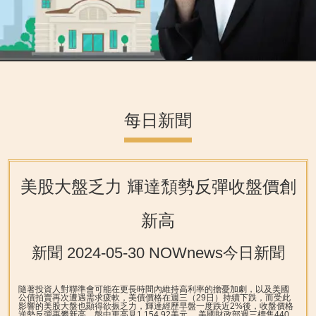
每日新聞
美股大盤乏力 輝達頹勢反彈收盤價創
新高
新聞 2024-05-30 NOWnews今日新聞
隨著投資人對聯準會可能在更長時間內維持高利率的擔憂加劇，以及美國
公債拍賣再次遭遇需求疲軟，美債價格在週三（29日）持續下跌，而受此
影響的美股大盤也顯得欲振乏力，輝達經歷早盤一度跌近2%後，收盤價格
逆勢反彈再攀新高，盤中更高見1,154.92美元。
美國財政部週三標售440