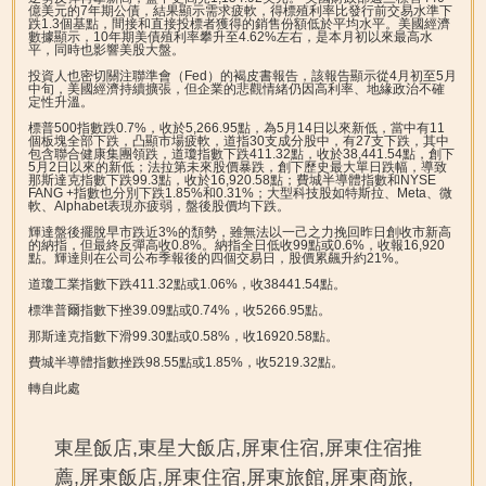
億美元的7年期公債，結果顯示需求疲軟，得標殖利率比發行前交易水準下
跌1.3個基點，間接和直接投標者獲得的銷售份額低於平均水平。美國經濟
數據顯示，10年期美債殖利率攀升至4.62%左右，是本月初以來最高水
平，同時也影響美股大盤。
投資人也密切關注聯準會（Fed）的褐皮書報告，該報告顯示從4月初至5月
中旬，美國經濟持續擴張，但企業的悲觀情緒仍因高利率、地緣政治不確
定性升溫。
標普500指數跌0.7%，收於5,266.95點，為5月14日以來新低，當中有11
個板塊全部下跌，凸顯市場疲軟，道指30支成分股中，有27支下跌，其中
包含聯合健康集團領跌，道瓊指數下跌411.32點，收於38,441.54點，創下
5月2日以來的新低；法拉第未來股價暴跌，創下歷史最大單日跌幅，導致
那斯達克指數下跌99.3點，收於16,920.58點；費城半導體指數和NYSE
FANG +指數也分別下跌1.85%和0.31%；大型科技股如特斯拉、Meta、微
軟、Alphabet表現亦疲弱，盤後股價均下跌。
輝達盤後擺脫早市跌近3%的頹勢，雖無法以一己之力挽回昨日創收市新高
的納指，但最終反彈高收0.8%。納指全日低收99點或0.6%，收報16,920
點。輝達則在公司公布季報後的四個交易日，股價累飆升約21%。
道瓊工業指數下跌411.32點或1.06%，收38441.54點。
標準普爾指數下挫39.09點或0.74%，收5266.95點。
那斯達克指數下滑99.30點或0.58%，收16920.58點。
費城半導體指數挫跌98.55點或1.85%，收5219.32點。
轉自此處
東星飯店,東星大飯店,屏東住宿,屏東住宿推
薦,屏東飯店,屏東住宿,屏東旅館,屏東商旅,