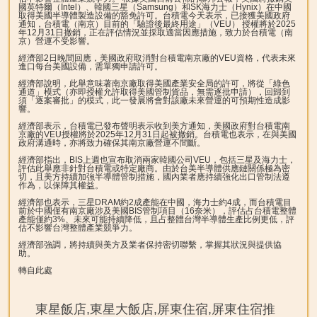
國英特爾（Intel）、韓國三星（Samsung）和SK海力士（Hynix）在中國
取得美國半導體製造設備的豁免許可。台積電今天表示，已接獲美國政府
通知，台積電（南京）目前的「驗證後最終用途」（VEU） 授權將於2025
年12月31日撤銷，正在評估情況並採取適當因應措施，致力於台積電（南
京）營運不受影響。
經濟部2日晚間回應，美國政府取消對台積電南京廠的VEU資格，代表未來
進口每台美國設備，需單獨申請許可。
經濟部說明，此舉意味著南京廠取得美國產業安全局的許可，將從「綠色
通道」模式（亦即授權允許取得美國管制貨品，無需逐批申請），回歸到
須「逐案審批」的模式，此一發展將會對該廠未來營運的可預期性造成影
響。
經濟部表示，台積電已發布聲明表示收到美方通知，美國政府對台積電南
京廠的VEU授權將於2025年12月31日起被撤銷。台積電也表示，在與美國
政府溝通時，亦將致力確保其南京廠營運不間斷。
經濟部指出，BIS上週也宣布取消兩家韓國公司VEU，包括三星及海力士，
評估此舉應非針對台積電或特定廠商。由於台美半導體供應鏈關係極為密
切，且美方持續加強半導體管制措施，國內業者應持續強化出口管制法遵
作為，以保障其權益。
經濟部也表示，三星DRAM約2成產能在中國，海力士約4成，而台積電目
前於中國僅有南京廠涉及美國BIS管制項目（16奈米），評估占台積電整體
產能僅約3%、未來可能持續降低，且占整體台灣半導體生產比例更低，評
估不影響台灣整體產業競爭力。
經濟部強調，將持續與美方及業者保持密切聯繫，掌握其狀況與提供協
助。
轉自此處
東星飯店,東星大飯店,屏東住宿,屏東住宿推