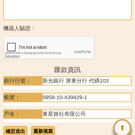
機器人驗證：
匯款資訊
銀行行號：
新光銀行 屏東分行 代碼103
帳號：
0958-10-439429-1
戶名：
東星旅社有限公司
⬆
確定送出
重新填寫