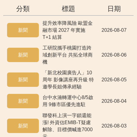
分類
標題
日期
提升效率降風險 歐盟金
新聞
融市場 2027 年實施
2026-08-07
T+1 結算
工研院攜手桃園打造跨
新聞
域創新平台 共拓全球商
2026-08-06
機
「新北校園廣告人」10
新聞
周年 影像講座再升級 特
2026-08-05
邀學長姐傳承經驗
台中水湳轉運中心8/5啟
新聞
2026-08-04
用 9條市區優先進駐
聯發科上演一字鎖還能
漲! 外資估EMIB-T疑慮
新聞
2026-08-03
解除、目標價喊進7000
元