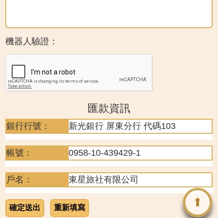
機器人驗證：
匯款資訊
銀行行號：
新光銀行 屏東分行 代碼103
帳號：
0958-10-439429-1
戶名：
東星旅社有限公司
⬆
確定送出
重新填寫