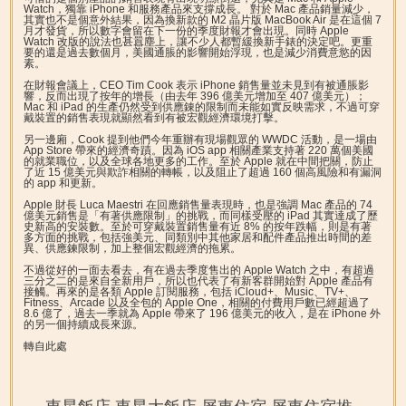
Watch，獨靠 iPhone 和服務產品來支撐成長。
對於 Mac 產品銷量減少，
其實也不是個意外結果，因為換新款的 M2 晶片版 MacBook Air 是在這個 7
月才發貨，所以數字會留在下一份的季度財報才會出現。同時 Apple
Watch 改版的說法也甚囂塵上，讓不少人都暫緩換新手錶的決定吧。更重
要的還是過去數個月，美國通脹的影響開始浮現，也是減少消費意慾的因
素。
在財報會議上，CEO Tim Cook 表示 iPhone 銷售量並未見到有被通脹影
響，反而出現了按年的增長（由去年 396 億美元增加至 407 億美元）；
Mac 和 iPad 的生產仍然受到供應錬的限制而未能如實反映需求，不過可穿
戴裝置的銷售表現就顯然看到有被宏觀經濟環境打擊。
另一邊廂，Cook 提到他們今年重辦有現場觀眾的 WWDC 活動，是一場由
App Store 帶來的經濟奇蹟。因為 iOS app 相關產業支持著 220 萬個美國
的就業職位，以及全球各地更多的工作。至於 Apple 就在中間把關，防止
了近 15 億美元與欺詐相關的轉帳，以及阻止了超過 160 個高風險和有漏洞
的 app 和更新。
Apple 財長 Luca Maestri 在回應銷售量表現時，也是強調 Mac 產品的 74
億美元銷售是「有著供應限制」的挑戰，而同樣受壓的 iPad 其實達成了歷
史新高的安裝數。至於可穿戴裝置銷售量有近 8% 的按年跌幅，則是有著
多方面的挑戰，包括強美元、同類別中其他家居和配件產品推出時間的差
異、供應鍊限制，加上整個宏觀經濟的拖累。
不過從好的一面去看去，有在過去季度售出的 Apple Watch 之中，有超過
三分之二的是來自全新用戶，所以也代表了有新客群開始對 Apple 產品有
接觸。再來的是各類 Apple 訂閱服務，包括 iCloud+、Music、TV+、
Fitness、Arcade 以及全包的 Apple One，相關的付費用戶數已經超過了
8.6 億了，過去一季就為 Apple 帶來了 196 億美元的收入，是在 iPhone 外
的另一個持續成長來源。
轉自此處